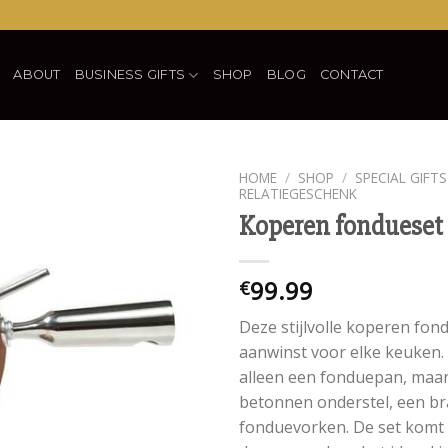
ABOUT
BUSINESS GIFTS
SHOP
BLOG
CONTACT
HOME
/
SHOP
/
SPECIAL GIFTS
RELATIEGESCHENK
Koperen fondueset
Toevoegen
aan
verlanglijst
99.99
€
Deze stijlvolle koperen fon
aanwinst voor elke keuken. 
alleen een fonduepan, maar
betonnen onderstel, een br
fonduevorken. De set komt