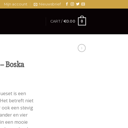
Mijn account
Nieuwsbrief
0
CART /
€
0.00
 – Boska
dueset is een
Het betreft niet
 ook een stevig
ander en vier
 in een mooie