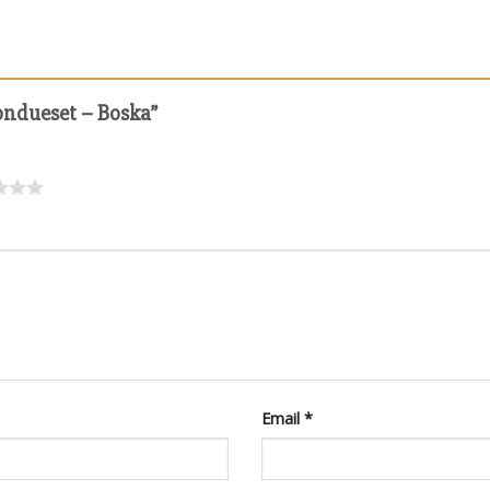
fondueset – Boska”
Email
*