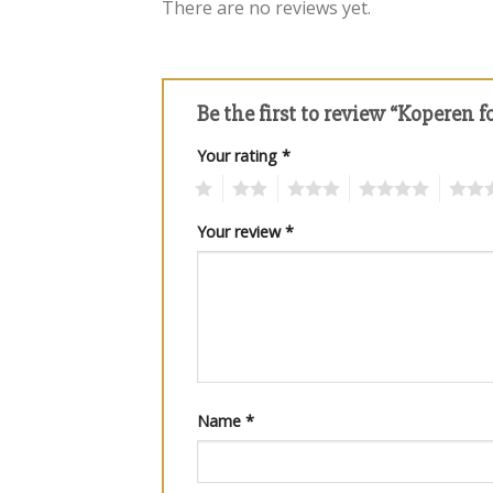
There are no reviews yet.
Be the first to review “Koperen 
Your rating
*
1
2
3
4
5
Your review
*
Name
*