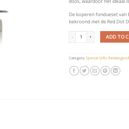
doos, waardoor het ideaal i
De koperen fondueset van 
bekroond met de Red Dot D
Koperen fondueset - Boska qua
ADD TO 
Category:
Special Gifts Relatieges