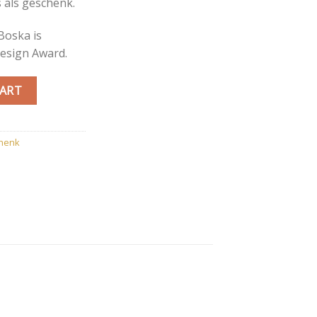
s als geschenk.
Boska is
esign Award.
ntity
CART
chenk